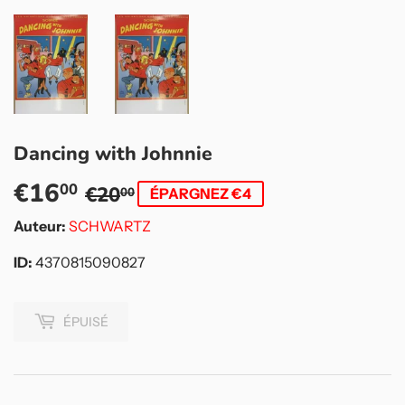
Dancing with Johnnie
€16
Prix
€20,00
Prix
€16,00
00
€20
00
ÉPARGNEZ €4
régulier
réduit
Auteur:
SCHWARTZ
ID:
4370815090827
ÉPUISÉ