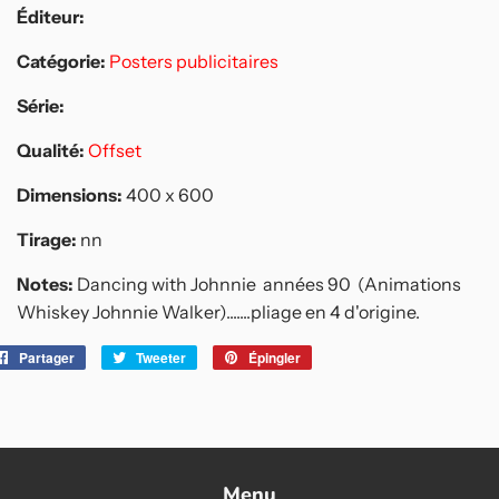
Éditeur:
Catégorie:
Posters publicitaires
Série:
Qualité:
Offset
Dimensions:
400 x 600
Tirage:
nn
Notes:
Dancing with Johnnie années 90 (Animations
Whiskey Johnnie Walker).......pliage en 4 d'origine.
Partager
Partager
Tweeter
Tweeter
Épingler
Épingler
sur
sur
sur
Facebook
Twitter
Pinterest
Menu