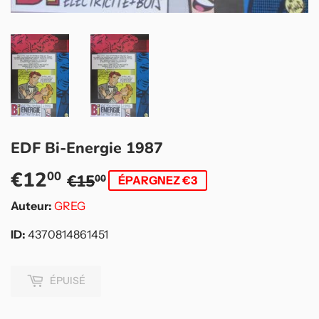
EDF Bi-Energie 1987
€12
Prix
€15,00
Prix
€12,00
00
€15
00
ÉPARGNEZ €3
régulier
réduit
Auteur:
GREG
ID:
4370814861451
ÉPUISÉ