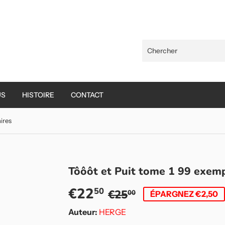
US
HISTOIRE
CONTACT
ires
Tôôôt et Puit tome 1 99 exemp
€22
Prix
€25,00
Prix
€22,50
50
€25
00
ÉPARGNEZ €2,50
régulier
réduit
Auteur:
HERGE