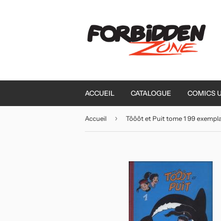
ACCUEIL
CATALOGUE
COMICS 
›
Accueil
Tôôôt et Puit tome 1 99 exempla