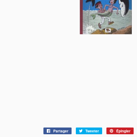
Partager
Partager
Tweeter
Tweeter
Épingler
É