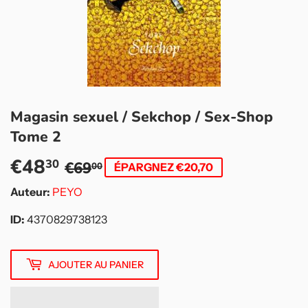
Magasin sexuel / Sekchop / Sex-Shop
Tome 2
€48
Prix
€69,00
Prix
€48,30
30
€69
00
ÉPARGNEZ €20,70
régulier
réduit
Auteur:
PEYO
ID:
4370829738123
AJOUTER AU PANIER