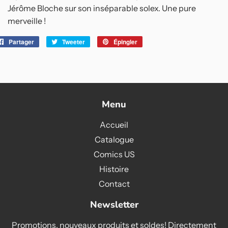
Jérôme Bloche sur son inséparable solex. Une pure
merveille !
Partager
Partager
Tweeter
Tweeter
Épingler
Épingler
sur
sur
sur
Facebook
Twitter
Pinterest
Menu
Accueil
Catalogue
Comics US
Histoire
Contact
Newsletter
Promotions, nouveaux produits et soldes! Directement