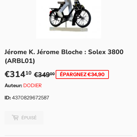
Jérome K. Jérome Bloche : Solex 3800
(ARBL01)
€314
Prix
€349,00
Prix
€314,10
10
€349
00
ÉPARGNEZ €34,90
régulier
réduit
Auteur:
DODIER
ID:
4370829672587
ÉPUISÉ