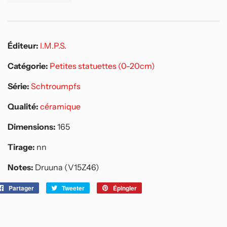
Éditeur:
I.M.P.S.
Catégorie:
Petites statuettes (0-20cm)
Série:
Schtroumpfs
Qualité:
céramique
Dimensions:
165
Tirage:
nn
Notes:
Druuna (V15Z46)
Partager
Partager
Tweeter
Tweeter
Épingler
Épingler
sur
sur
sur
Facebook
Twitter
Pinterest