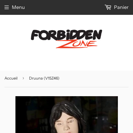
Menu
Panier
›
Accueil
Druuna (V15Z46)