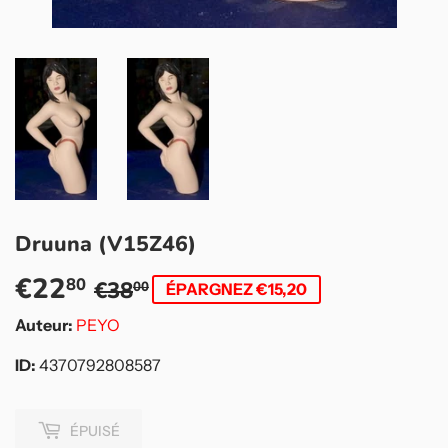
Druuna (V15Z46)
€22
Prix
€38,00
Prix
€22,80
80
€38
00
ÉPARGNEZ €15,20
régulier
réduit
Auteur:
PEYO
ID:
4370792808587
ÉPUISÉ