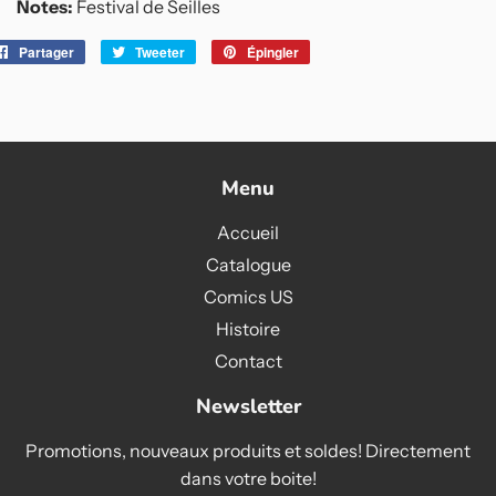
Notes:
Festival de Seilles
Partager
Partager
Tweeter
Tweeter
Épingler
Épingler
sur
sur
sur
Facebook
Twitter
Pinterest
Menu
Accueil
Catalogue
Comics US
Histoire
Contact
Newsletter
Promotions, nouveaux produits et soldes! Directement
dans votre boite!