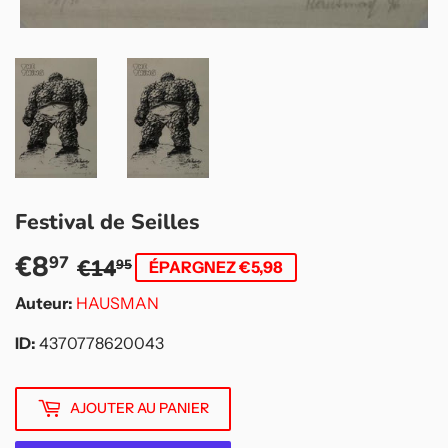
Festival de Seilles
€8
Prix
€14,95
Prix
€8,97
97
€14
95
ÉPARGNEZ €5,98
régulier
réduit
Auteur:
HAUSMAN
ID:
4370778620043
AJOUTER AU PANIER