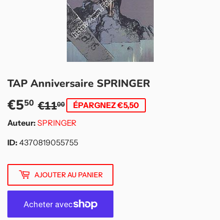
TAP Anniversaire SPRINGER
€5
Prix
€11,00
Prix
€5,50
50
€11
00
ÉPARGNEZ €5,50
régulier
réduit
Auteur:
SPRINGER
ID:
4370819055755
AJOUTER AU PANIER