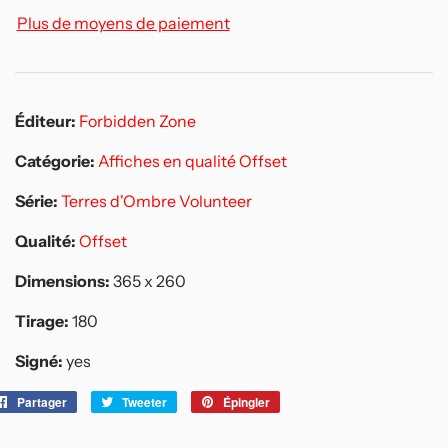
Plus de moyens de paiement
Éditeur:
Forbidden Zone
Catégorie:
Affiches en qualité Offset
Série:
Terres d'Ombre
Volunteer
Qualité:
Offset
Dimensions:
365 x 260
Tirage:
180
Signé:
yes
Partager
Partager
Tweeter
Tweeter
Épingler
Épingler
sur
sur
sur
Facebook
Twitter
Pinterest