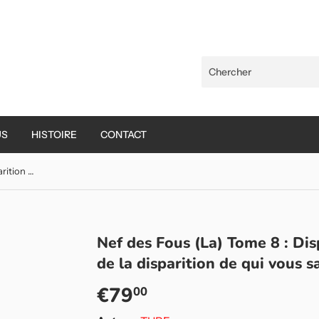
US
HISTOIRE
CONTACT
Nef des Fous (La) Tome 8 : Disparition / L'étrange affaire de la disparition de qui vous savez
Nef des Fous (La) Tome 8 : Disp
de la disparition de qui vous s
€79
€79,00
00