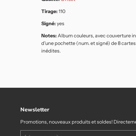
Tirage:
110
Signé:
yes
Notes:
Album couleurs, avec couverture i
d'une pochette (num. et signé) de 8 carte
inédites.
pingler
ur
nterest
Newsletter
Promotions, nouveaux produits et soldes! Directeme
E-