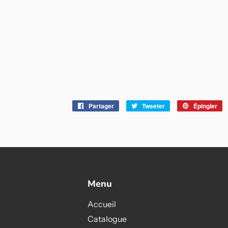
Partager
Partager
Tweeter
Tweeter
Épingler
É
sur
sur
s
Facebook
Twitter
Pi
Menu
Accueil
Catalogue