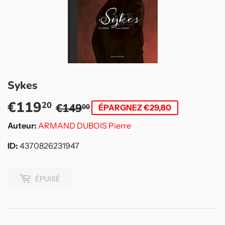
Sykes
€119
Prix
€149,00
Prix
€119,20
20
€149
00
ÉPARGNEZ €29,80
régulier
réduit
Auteur:
ARMAND
DUBOIS Pierre
ID:
4370826231947
ÉPUISÉ