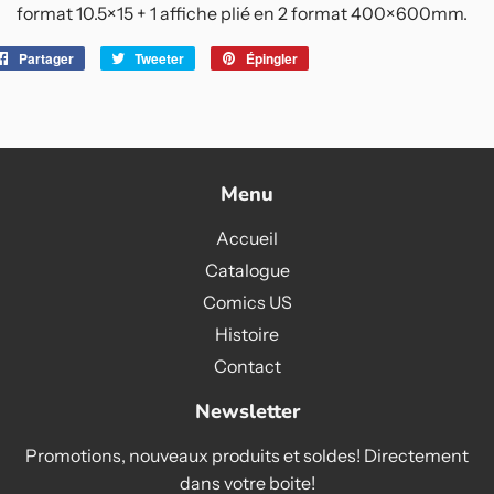
format 10.5×15 + 1 affiche plié en 2 format 400×600mm.
Partager
Partager
Tweeter
Tweeter
Épingler
Épingler
sur
sur
sur
Facebook
Twitter
Pinterest
Menu
Accueil
Catalogue
Comics US
Histoire
Contact
Newsletter
Promotions, nouveaux produits et soldes! Directement
dans votre boite!