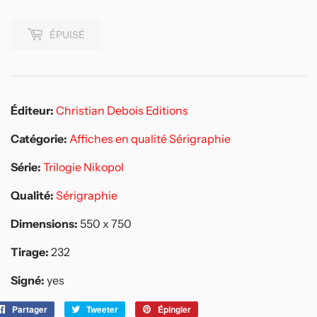
ÉPUISÉ
Éditeur:
Christian Debois Editions
Catégorie:
Affiches en qualité Sérigraphie
Série:
Trilogie Nikopol
Qualité:
Sérigraphie
Dimensions:
550 x 750
Tirage:
232
Signé:
yes
Partager
Partager
Tweeter
Tweeter
Épingler
Épingler