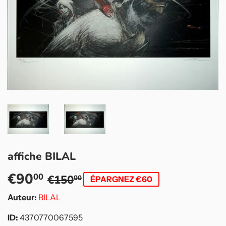
affiche BILAL
€90
Prix
€150,00
Prix
€90,00
00
€150
00
ÉPARGNEZ €60
régulier
réduit
Auteur:
BILAL
ID:
4370770067595