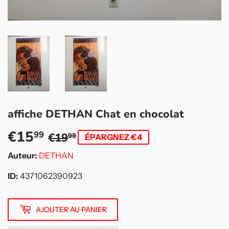
affiche DETHAN Chat en chocolat
€15
Prix
€19,99
Prix
€15,99
99
€19
99
ÉPARGNEZ €4
régulier
réduit
Auteur:
DETHAN
ID:
4371062390923
AJOUTER AU PANIER