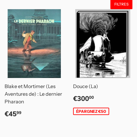
FILTRES
Blake et Mortimer (Les
Douce (La)
Aventures de) : Le dernier
Prix
€300,00
€300
00
Pharaon
réduit
Prix
€45,99
ÉPARGNEZ €50
€45
99
régulier