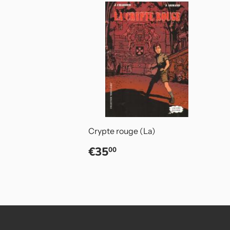
Crypte rouge (La)
Prix
€35,00
€35
00
régulier