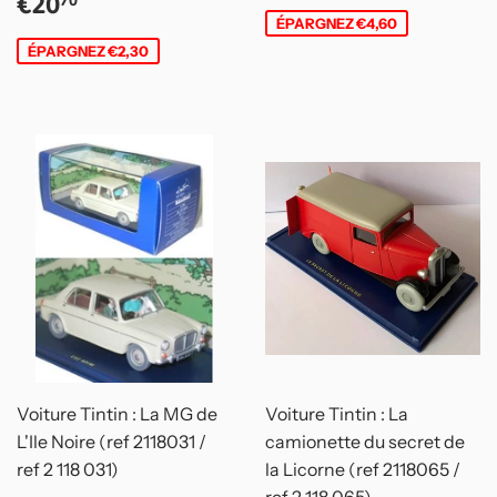
Prix
€20,70
€20
70
réduit
ÉPARGNEZ €4,60
ÉPARGNEZ €2,30
Voiture Tintin : La MG de
Voiture Tintin : La
L'Ile Noire (ref 2118031 /
camionette du secret de
ref 2 118 031)
la Licorne (ref 2118065 /
ref 2 118 065)