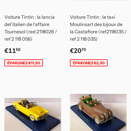
Voiture Tintin : la lancia
Voiture Tintin : le taxi
del'italien de l'affaire
Moulinsart des bijoux de
Tournesol (red 2118026 /
la Castafiore (ref2118035 /
ref 2 118 056)
ref 2 118 035)
Prix
€11,50
Prix
€20,70
€11
€20
50
70
réduit
réduit
ÉPARGNEZ €11,50
ÉPARGNEZ €2,30