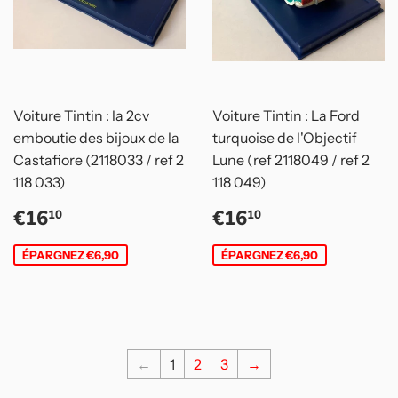
Voiture Tintin : la 2cv
Voiture Tintin : La Ford
emboutie des bijoux de la
turquoise de l'Objectif
Castafiore (2118033 / ref 2
Lune (ref 2118049 / ref 2
118 033)
118 049)
Prix
€16,10
Prix
€16,10
€16
€16
10
10
réduit
réduit
ÉPARGNEZ €6,90
ÉPARGNEZ €6,90
←
1
2
3
→