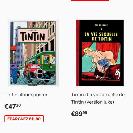
Tintin album poster
Tintin : La vie sexuelle de
Tintin (version luxe)
Prix
€47,20
€47
20
réduit
Prix
€89,99
€89
99
régulier
ÉPARGNEZ €11,80