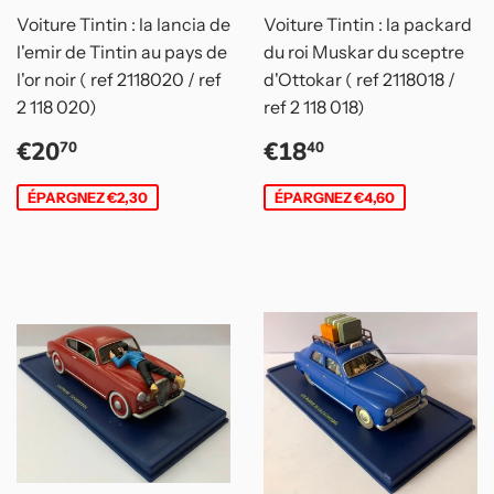
Voiture Tintin : la lancia de
Voiture Tintin : la packard
l'emir de Tintin au pays de
du roi Muskar du sceptre
l'or noir ( ref 2118020 / ref
d'Ottokar ( ref 2118018 /
2 118 020)
ref 2 118 018)
Prix
€20,70
Prix
€18,40
€20
€18
70
40
réduit
réduit
ÉPARGNEZ €2,30
ÉPARGNEZ €4,60