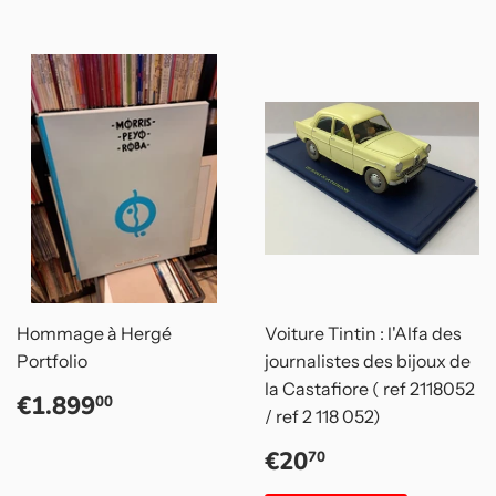
Hommage à Hergé
Voiture Tintin : l'Alfa des
Portfolio
journalistes des bijoux de
la Castafiore ( ref 2118052
Prix
€1.899,00
€1.899
00
/ ref 2 118 052)
régulier
Prix
€20,70
€20
70
réduit