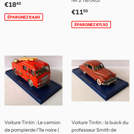
Prix
€18,40
€18
40
réduit
Prix
€11,50
€11
50
réduit
ÉPARGNEZ €4,60
ÉPARGNEZ €11,50
Voiture Tintin : Le camion
Voiture Tintin : la buick du
de pompierde l'île noire (
professeur Smith de