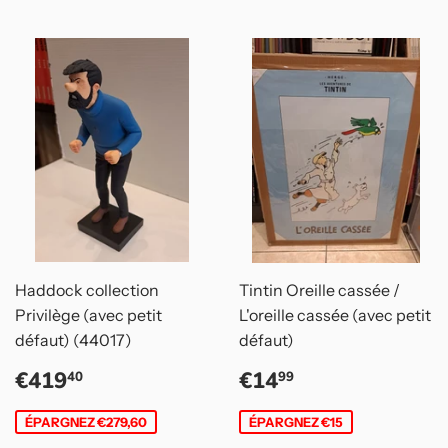
Haddock collection
Tintin Oreille cassée /
Privilège (avec petit
L'oreille cassée (avec petit
défaut) (44017)
défaut)
Prix
€419,40
Prix
€14,99
€419
€14
40
99
réduit
réduit
ÉPARGNEZ €279,60
ÉPARGNEZ €15