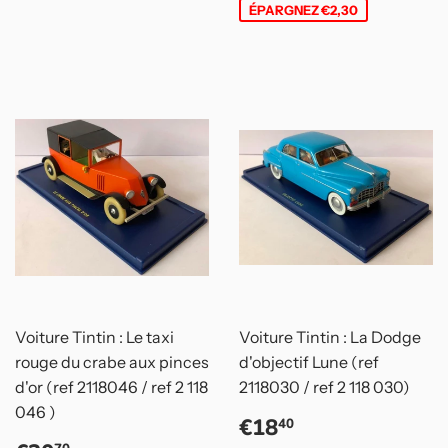
ÉPARGNEZ €2,30
Voiture Tintin : Le taxi
Voiture Tintin : La Dodge
rouge du crabe aux pinces
d'objectif Lune (ref
d'or (ref 2118046 / ref 2 118
2118030 / ref 2 118 030)
046 )
Prix
€18,40
€18
40
réduit