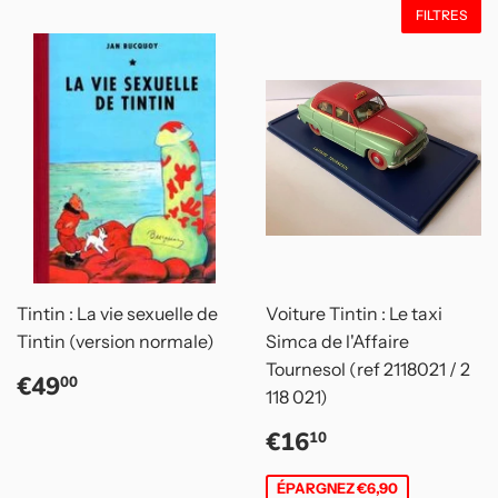
FILTRES
Tintin : La vie sexuelle de
Voiture Tintin : Le taxi
Tintin (version normale)
Simca de l'Affaire
Tournesol (ref 2118021 / 2
Prix
€49,00
€49
00
118 021)
régulier
Prix
€16,10
€16
10
réduit
ÉPARGNEZ €6,90