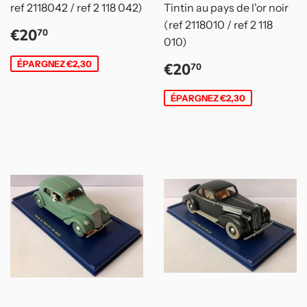
ref 2118042 / ref 2 118 042)
Tintin au pays de l'or noir
(ref 2118010 / ref 2 118
Prix
€20,70
€20
70
010)
réduit
Prix
€20,70
ÉPARGNEZ €2,30
€20
70
réduit
ÉPARGNEZ €2,30