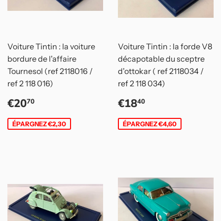
Voiture Tintin : la voiture
Voiture Tintin : la forde V8
bordure de l'affaire
décapotable du sceptre
Tournesol (ref 2118016 /
d'ottokar ( ref 2118034 /
ref 2 118 016)
ref 2 118 034)
Prix
€20,70
Prix
€18,40
€20
€18
70
40
réduit
réduit
ÉPARGNEZ €2,30
ÉPARGNEZ €4,60