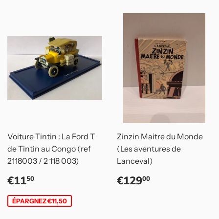
Voiture Tintin : La Ford T
Zinzin Maitre du Monde
de Tintin au Congo (ref
(Les aventures de
2118003 / 2 118 003)
Lanceval)
Prix
€11,50
Prix
€129,00
€11
€129
50
00
réduit
régulier
ÉPARGNEZ €11,50