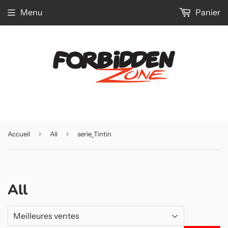
Menu
Panier
›
›
Accueil
All
serie_Tintin
All