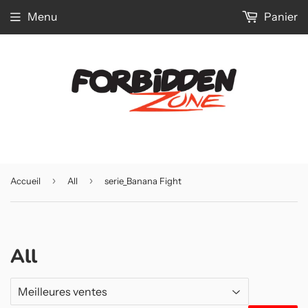
Menu
Panier
›
›
Accueil
All
serie_Banana Fight
All