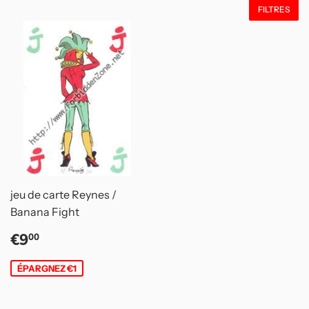
FILTRES
jeu de carte Reynes /
Banana Fight
Prix
€9,00
€9
00
réduit
ÉPARGNEZ €1