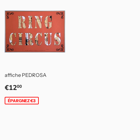
affiche PEDROSA
Prix
€12,00
€12
00
réduit
ÉPARGNEZ €3