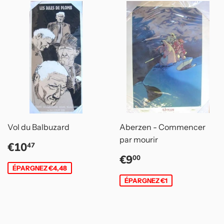
Vol du Balbuzard
Aberzen - Commencer
par mourir
Prix
€10,47
€10
47
réduit
Prix
€9,00
€9
00
réduit
ÉPARGNEZ €4,48
ÉPARGNEZ €1