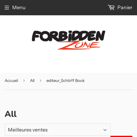
Menu
Panier
›
›
Accueil
All
editeur_Schlirff Book
All