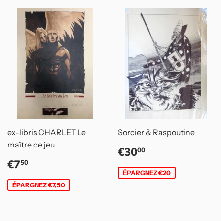
ex-libris CHARLET Le
Sorcier & Raspoutine
maître de jeu
Prix
€30,00
€30
00
réduit
Prix
€7,50
€7
50
réduit
ÉPARGNEZ €20
ÉPARGNEZ €7,50