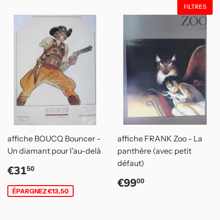
FILTRES
affiche BOUCQ Bouncer -
affiche FRANK Zoo - La
Un diamant pour l'au-delà
panthère (avec petit
défaut)
Prix
€31,50
€31
50
réduit
Prix
€99,00
€99
00
régulier
ÉPARGNEZ €13,50