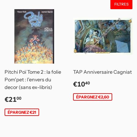
FILTRES
Pitchi Poï Tome 2 : la folie
TAP Anniversaire Cagniat
Pom'pet : l'envers du
Prix
€10,40
€10
40
decor (sans ex-libris)
réduit
Prix
€21,00
ÉPARGNEZ €2,60
€21
00
réduit
ÉPARGNEZ €21